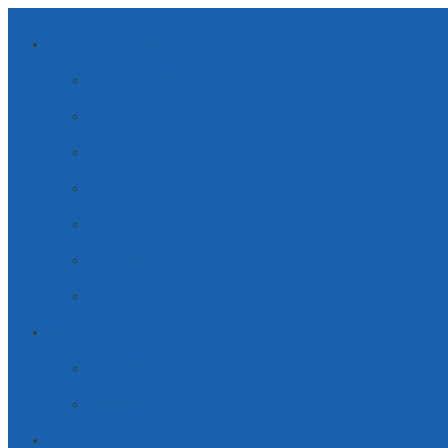
AMBITI DI APPLICAZIONE
ENERGIE SOSTENIBILI
MOBILITÀ
ELETTRODOMESTICI
SOLUZIONI INDUSTRIALI
SOLUZIONI MEDICALI
SICUREZZA
TELECOMUNICAZIONI
AZIENDA
PARTNERSHIP
CARRIERA
SERVIZI