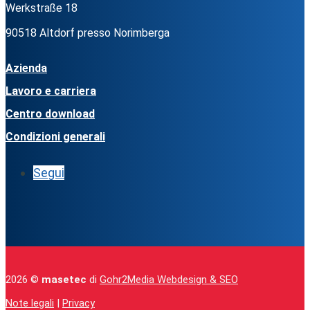
Werkstraße 18
90518 Altdorf presso Norimberga
Azienda
Lavoro e carriera
Centro download
Condizioni generali
Segui
2026 ©
masetec
di
Gohr2Media Webdesign & SEO
Note legali
|
Privacy