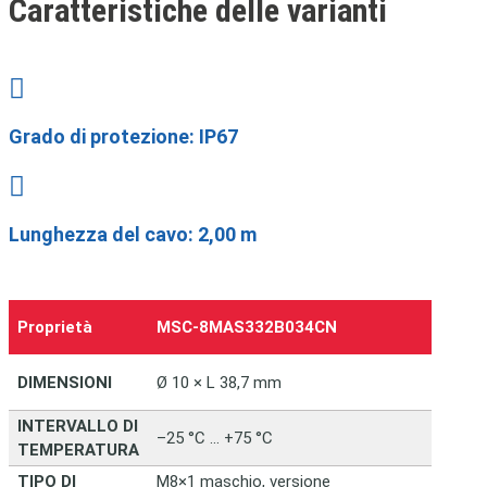
Caratteristiche delle varianti

Grado di protezione: IP67

Lunghezza del cavo: 2,00 m
Proprietà
MSC‑8MAS332B034CN
–
–
DIMENSIONI
Ø 10 × L 38,7 mm
INTERVALLO DI
–25 °C … +75 °C
TEMPERATURA
TIPO DI
M8×1 maschio, versione