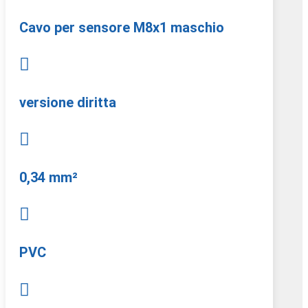
Cavo per sensore M8x1 maschio

versione diritta

0,34 mm²

PVC
