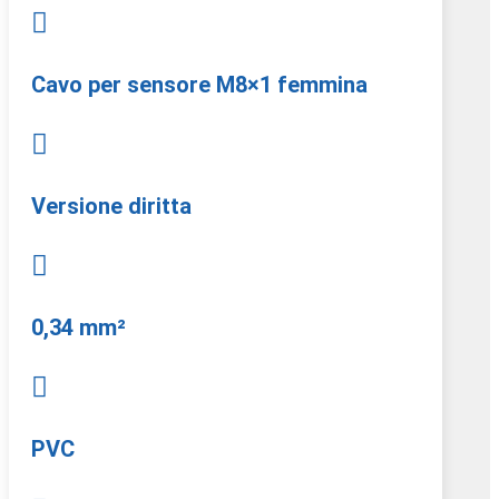

Cavo per sensore M8×1 femmina

Versione diritta

0,34 mm²

PVC