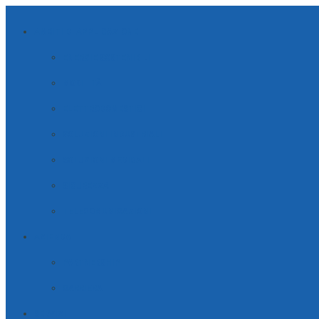
AMBITI DI APPLICAZIONE
ENERGIE SOSTENIBILI
MOBILITÀ
ELETTRODOMESTICI
SOLUZIONI INDUSTRIALI
SOLUZIONI MEDICALI
SICUREZZA
TELECOMUNICAZIONI
AZIENDA
PARTNERSHIP
CARRIERA
SERVIZI