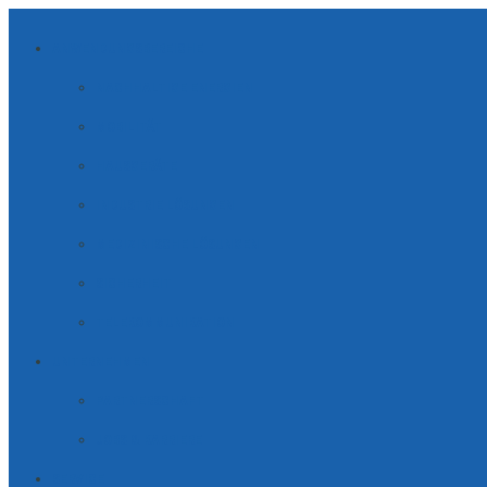
ANWENDUNGSBEREICHE
NACHHALTIGE ENERGIEN
MOBILITÄT
HAUSGERÄTE
INDUSTRIE LÖSUNGEN
MEDIZINISCHE LÖSUNGEN
SICHERHEIT
TELE­KOM­MUNI­KATION
UNTERNEHMEN
PARTNERSCHAFT
JOBS & KARRIERE
SERVICE