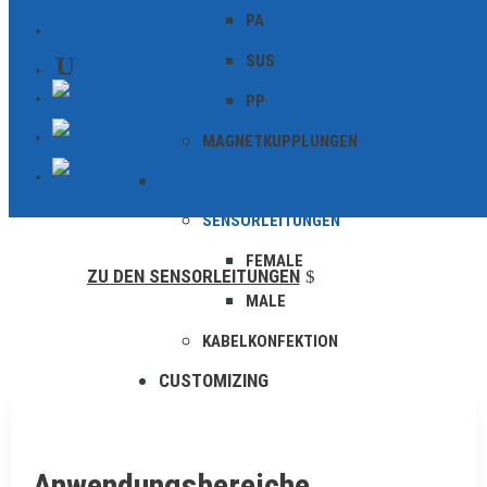
optimal auf unser umfassendes
PA
KONTAKT
Sensorenangebot abgestimmt und garantieren
SUS
eine nahtlose Integration sowie maximale
PP
Leistung. Unsere maßgeschneiderten Lösungen
MAGNETKUPPLUNGEN
sind exakt auf Ihre Anforderungen
KABEL
zugeschnitten.
SENSORLEITUNGEN
FEMALE
ZU DEN SENSORLEITUNGEN
MALE
KABELKONFEKTION
CUSTOMIZING
Anwendungsbereiche