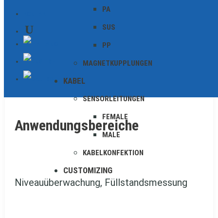
und robust, ideal für branchenübergreifende
PA
KONTAKT
Anwendungen, bei denen Zuverlässigkeit zählt.
SUS
PP
ZU DEN BAUFORMEN
MAGNETKUPPLUNGEN
KABEL
SENSORLEITUNGEN
FEMALE
Anwendungsbereiche
MALE
KABELKONFEKTION
CUSTOMIZING
Niveauüberwachung, Füllstandsmessung