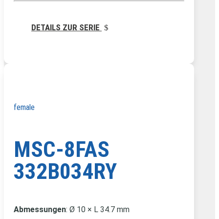
DETAILS ZUR SERIE
female
MSC-8FAS
332B034RY
Abmessungen
: Ø 10 × L 34.7 mm