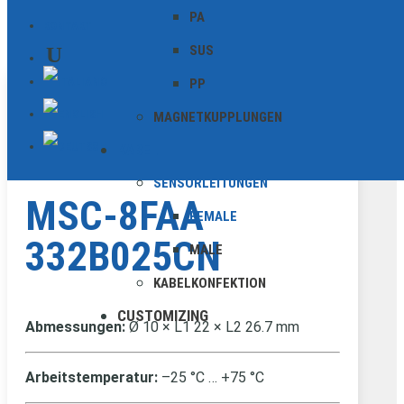
PA
KONTAKT
SUS
PP
MAGNETKUPPLUNGEN
female
KABEL
SENSORLEITUNGEN
MSC-8FAA
FEMALE
332B025CN
MALE
KABELKONFEKTION
CUSTOMIZING
Abmessungen:
Ø 10 × L1 22 × L2 26.7 mm
Arbeitstemperatur:
–25 °C … +75 °C