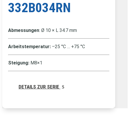
332B034RN
Abmessungen
: Ø 10 × L 34.7 mm
Arbeitstemperatur:
–25 °C … +75 °C
Steigung:
M8×1
DETAILS ZUR SERIE