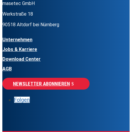
masetec GmbH
Werkstraße 18
90518 Altdorf bei Nürnberg
Unternehmen
Jobs & Karriere
Download Center
AGB
NEWSLETTER ABONNIEREN
Folgen