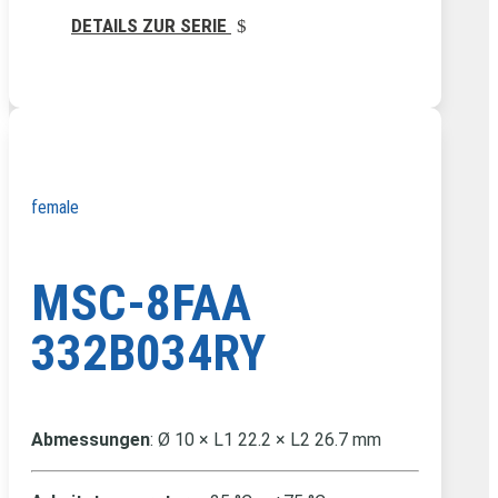
DETAILS ZUR SERIE
female
MSC-8FAA
332B034RY
Abmessungen
: Ø 10 × L1 22.2 × L2 26.7 mm