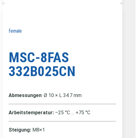
female
MSC-8FAS
332B025CN
Abmessungen
: Ø 10 × L 34.7 mm
Arbeitstemperatur:
–25 °C … +75 °C
Steigung:
M8×1