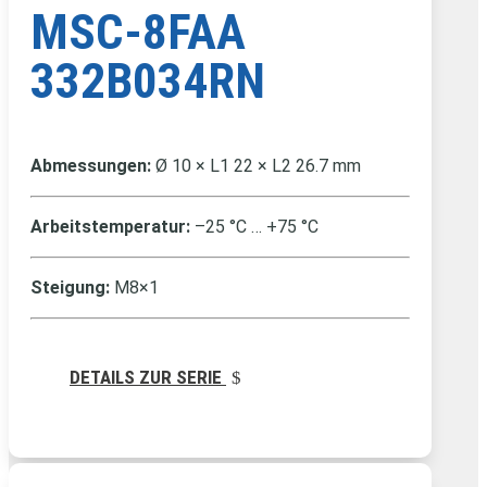
MSC-8FAA
332B034RN
Abmessungen:
Ø 10 × L1 22 × L2 26.7 mm
Arbeitstemperatur:
–25 °C … +75 °C
Steigung:
M8×1
DETAILS ZUR SERIE