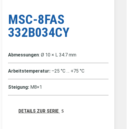
MSC-8FAS
332B034CY
Abmessungen
: Ø 10 × L 34.7 mm
Arbeitstemperatur:
–25 °C … +75 °C
Steigung:
M8×1
DETAILS ZUR SERIE