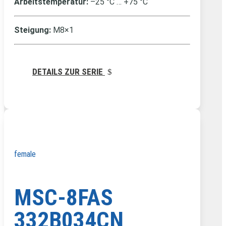
Arbeitstemperatur:
–25 °C … +75 °C
Steigung:
M8×1
DETAILS ZUR SERIE
female
MSC-8FAS
332B034CN