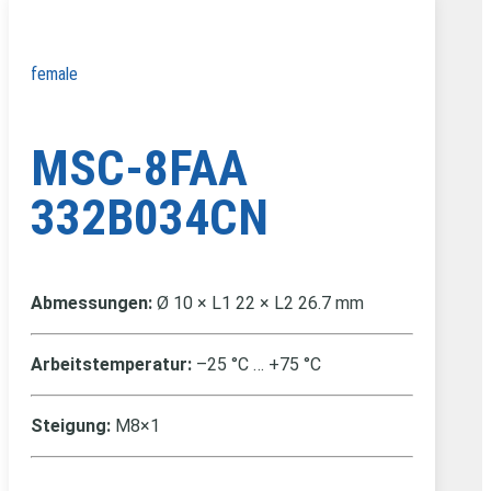
female
MSC-8FAA
332B034CN
Abmessungen:
Ø 10 × L1 22 × L2 26.7 mm
Arbeitstemperatur:
–25 °C … +75 °C
Steigung:
M8×1