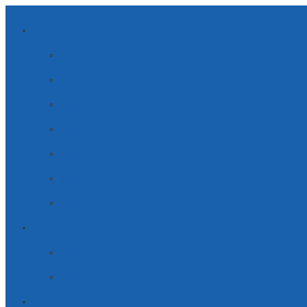
ANWENDUNGSBEREICHE
NACHHALTIGE ENERGIEN
MOBILITÄT
HAUSGERÄTE
INDUSTRIE LÖSUNGEN
MEDIZINISCHE LÖSUNGEN
SICHERHEIT
TELE­KOM­MUNI­KATION
UNTERNEHMEN
PARTNERSCHAFT
JOBS & KARRIERE
SERVICE