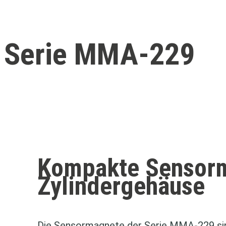
Serie MMA-229
Kompakte Sensor
Zylindergehäuse
Die Sensormagnete der Serie MMA‑229 sind