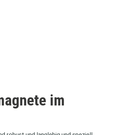
magnete im
 robust und langlebig und speziell