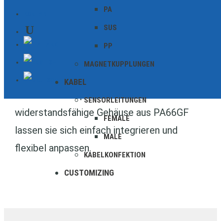
Klemm- oder Steckmontagen ausgelegt.
PA
KONTAKT
Sie eignen sich ideal für den Einsatz in
SUS
Industrie, Elektronik und Automatisierung
PP
und bieten eine zuverlässige Magnetkraft
MAGNETKUPPLUNGEN
selbst unter anspruchsvollen Bedingungen.
KABEL
Durch ihre kompakte Bauform und das
SENSORLEITUNGEN
widerstandsfähige Gehäuse aus PA66GF
FEMALE
lassen sie sich einfach integrieren und
MALE
flexibel anpassen.
KABELKONFEKTION
CUSTOMIZING