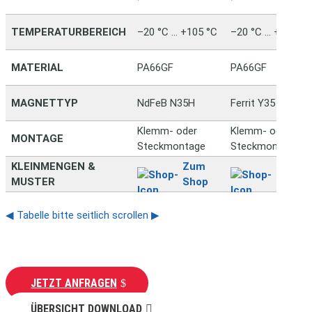
TEMPERATURBEREICH
–20 °C … +105 °C
–20 °C … +105 °C
MATERIAL
PA66GF
PA66GF
MAGNETTYP
NdFeB N35H
Ferrit Y35
Klemm- oder
Klemm- oder
MONTAGE
Steckmontage
Steckmontage
KLEINMENGEN &
Zum
Zum
MUSTER
Shop
Shop
◀ Tabelle bitte seitlich scrollen ▶
JETZT ANFRAGEN
ÜBERSICHT DOWNLOAD