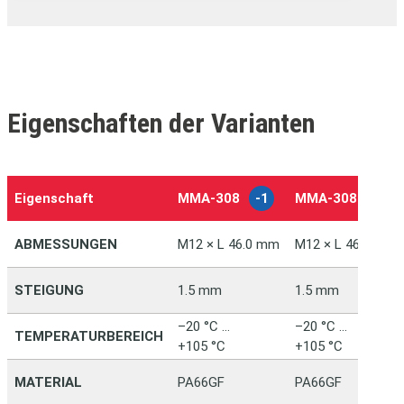
Eigenschaften der Varianten
Eigenschaft
MMA‑308
-1
MMA‑308
-2
ABMESSUNGEN
M12 × L 46.0 mm
M12 × L 46.0 mm
STEIGUNG
1.5 mm
1.5 mm
–20 °C …
–20 °C …
TEMPERATURBEREICH
+105 °C
+105 °C
MATERIAL
PA66GF
PA66GF