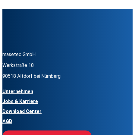
masetec GmbH
Werkstraße 18
90518 Altdorf bei Nürnberg
Unternehmen
Jobs & Karriere
Download Center
AGB