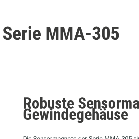
Serie MMA-305
Robuste Sensorma
Gewindegehäuse
Die Sensormagnete der Serie MMA‑305 sind