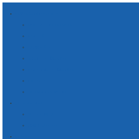
ANWENDUNGSBEREICHE
NACHHALTIGE ENERGIEN
MOBILITÄT
HAUSGERÄTE
INDUSTRIE LÖSUNGEN
MEDIZINISCHE LÖSUNGEN
SICHERHEIT
TELE­KOM­MUNI­KATION
UNTERNEHMEN
PARTNERSCHAFT
JOBS & KARRIERE
SERVICE