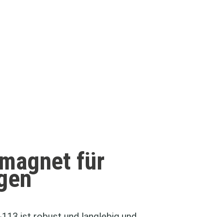
magnet für
gen
3 ist robust und langlebig und