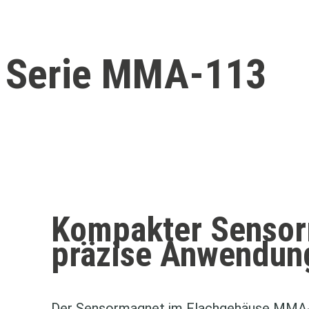
Serie MMA-113
Kompakter Sensor
präzise Anwendun
Der Sensormagnet im Flachgehäuse MMA‑11