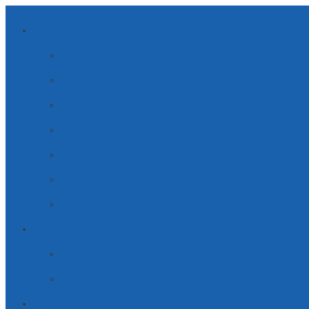
ANWENDUNGSBEREICHE
NACHHALTIGE ENERGIEN
MOBILITÄT
HAUSGERÄTE
INDUSTRIE LÖSUNGEN
MEDIZINISCHE LÖSUNGEN
SICHERHEIT
TELE­KOM­MUNI­KATION
UNTERNEHMEN
PARTNERSCHAFT
JOBS & KARRIERE
SERVICE