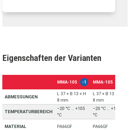
Eigenschaften der Varianten
MMA‑105
-1
MMA‑105
-2
L 37 × B 13 × H
L 37 × B 13 × H
ABMESSUNGEN
8 mm
8 mm
–20 °C … +105
–20 °C … +105
TEMPERATURBEREICH
°C
°C
MATERIAL
PA66GF
PA66GF