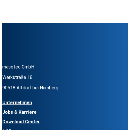
masetec GmbH
Werkstraße 18
90518 Altdorf bei Nürnberg
Unternehmen
Jobs & Karriere
Download Center