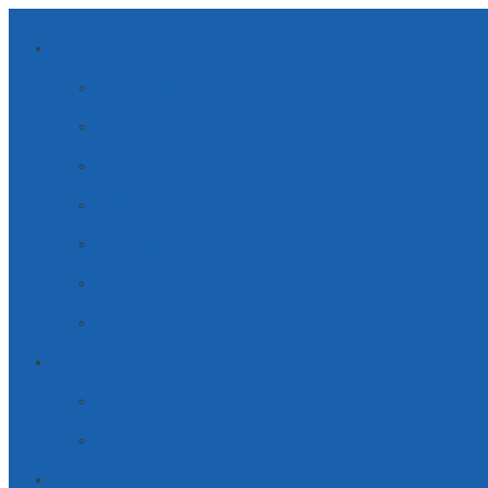
ANWENDUNGSBEREICHE
NACHHALTIGE ENERGIEN
MOBILITÄT
HAUSGERÄTE
INDUSTRIE LÖSUNGEN
MEDIZINISCHE LÖSUNGEN
SICHERHEIT
TELE­KOM­MUNI­KATION
UNTERNEHMEN
PARTNERSCHAFT
JOBS & KARRIERE
SERVICE