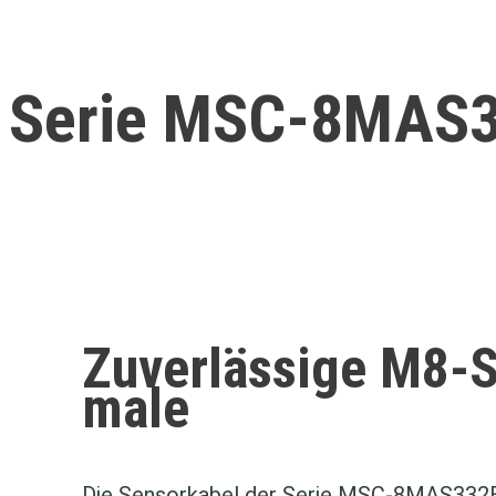
Serie MSC‑8MAS
Zuverlässige M8-
male
Die Sensorkabel der Serie MSC‑8MAS332B