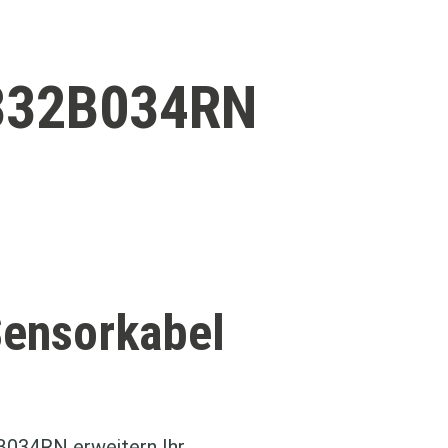
332B034RN
Sensorkabel
034RN erweitern Ihr