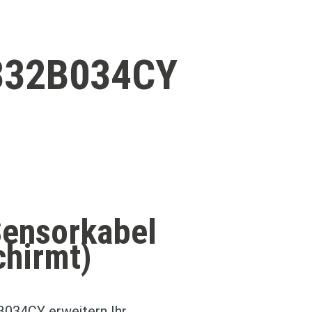
332B034CY
Sensorkabel
chirmt)
034CY erweitern Ihr