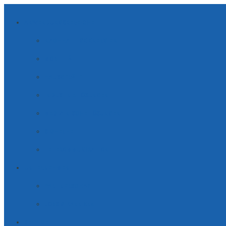
ANWENDUNGSBEREICHE
NACHHALTIGE ENERGIEN
MOBILITÄT
HAUSGERÄTE
INDUSTRIE LÖSUNGEN
MEDIZINISCHE LÖSUNGEN
SICHERHEIT
TELE­KOM­MUNI­KATION
UNTERNEHMEN
PARTNERSCHAFT
JOBS & KARRIERE
SERVICE