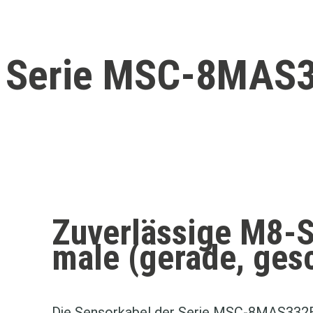
Serie MSC‑8MAS
Zuverlässige M8‑
male (gerade, ges
Die Sensorkabel der Serie MSC‑8MAS332B