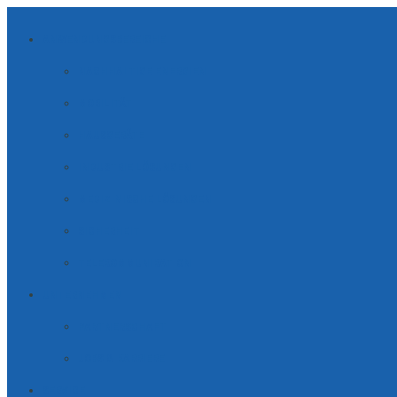
ANWENDUNGSBEREICHE
NACHHALTIGE ENERGIEN
MOBILITÄT
HAUSGERÄTE
INDUSTRIE LÖSUNGEN
MEDIZINISCHE LÖSUNGEN
SICHERHEIT
TELE­KOM­MUNI­KATION
UNTERNEHMEN
PARTNERSCHAFT
JOBS & KARRIERE
SERVICE