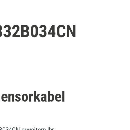
332B034CN
Sensorkabel
034CN erweitern Ihr