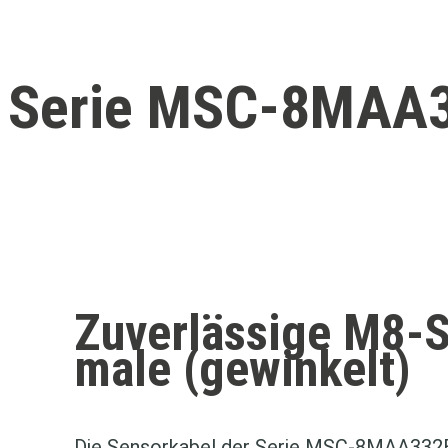
Serie MSC‑8MAA
Zuverlässige M8‑
male (gewinkelt)
Die Sensorkabel der Serie MSC‑8MAA332B