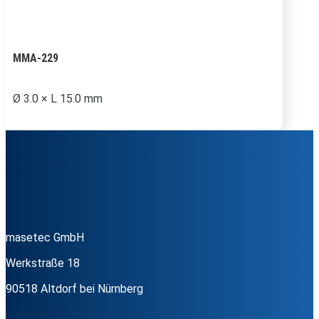
MMA-229
Ø 3.0 × L 15.0 mm
masetec GmbH
Werkstraße 18
90518 Altdorf bei Nürnberg