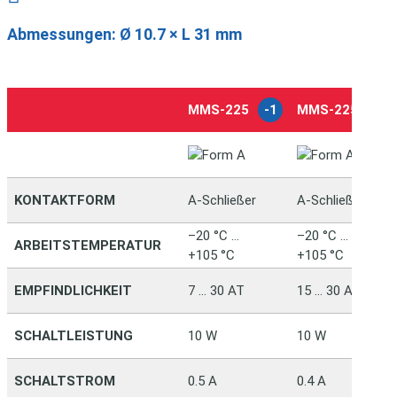
Abmessungen:
Ø 10.7 × L 31 mm
MMS-225
-1
MMS-225
-2
KONTAKTFORM
A-Schließer
A-Schließer
–20 °C …
–20 °C …
ARBEITSTEMPERATUR
+105 °C
+105 °C
EMPFINDLICHKEIT
7 … 30 AT
15 … 30 AT
SCHALTLEISTUNG
10 W
10 W
SCHALTSTROM
0.5 A
0.4 A