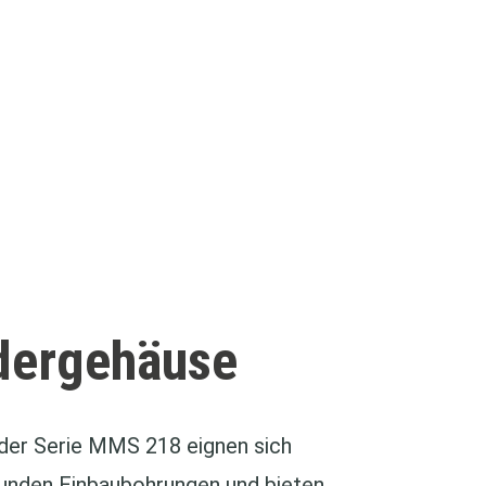
ndergehäuse
der Serie MMS 218 eignen sich
runden Einbaubohrungen und bieten