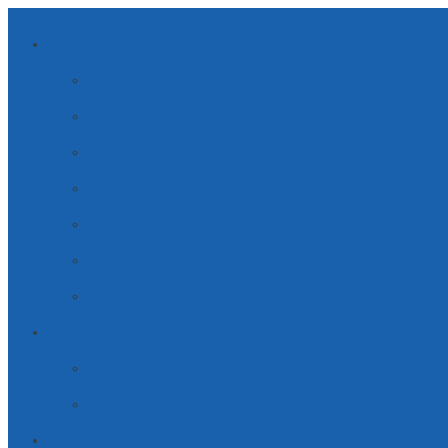
ANWENDUNGSBEREICHE
NACHHALTIGE ENERGIEN
MOBILITÄT
HAUSGERÄTE
INDUSTRIE LÖSUNGEN
MEDIZINISCHE LÖSUNGEN
SICHERHEIT
TELE­KOM­MUNI­KATION
UNTERNEHMEN
PARTNERSCHAFT
JOBS & KARRIERE
SERVICE