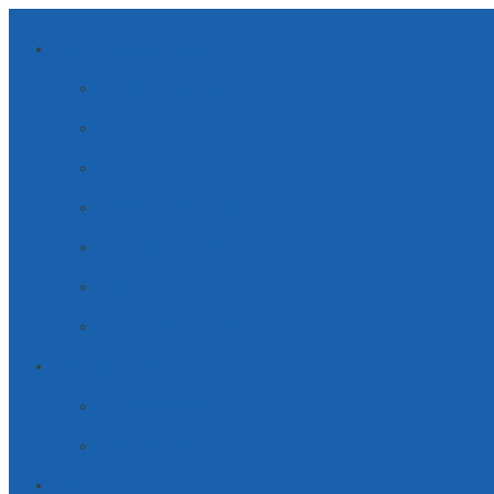
ANWENDUNGSBEREICHE
NACHHALTIGE ENERGIEN
MOBILITÄT
HAUSGERÄTE
INDUSTRIE LÖSUNGEN
MEDIZINISCHE LÖSUNGEN
SICHERHEIT
TELE­KOM­MUNI­KATION
UNTERNEHMEN
PARTNERSCHAFT
JOBS & KARRIERE
SERVICE