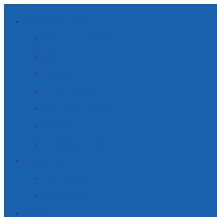
ANWENDUNGSBEREICHE
NACHHALTIGE ENERGIEN
MOBILITÄT
HAUSGERÄTE
INDUSTRIE LÖSUNGEN
MEDIZINISCHE LÖSUNGEN
SICHERHEIT
TELE­KOM­MUNI­KATION
UNTERNEHMEN
PARTNERSCHAFT
JOBS & KARRIERE
SERVICE