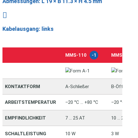
Abmessungen:
L 19 × B 11.3 × H 4.5 mm

Kabelausgang: links
MMS-110
-1
MMS-110
KONTAKTFORM
A-Schließer
B-Öffner
ARBEITSTEMPERATUR
–20 °C … +80 °C
–20 °C … +80
EMPFINDLICHKEIT
7 … 25 AT
10 … 25 AT
SCHALTLEISTUNG
10 W
3 W