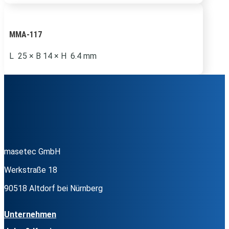
MMA-117
L 25 × B 14 × H 6.4 mm
masetec GmbH
Werkstraße 18
90518 Altdorf bei Nürnberg
Unternehmen