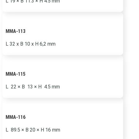
L 19
×
B 11.3
×
H 4.5 mm
MMA-113
L 32 x B 10 x H 6,2 mm
MMA-115
L 22 × B 13 × H 4.5 mm
MMA-116
L 89.5 × B 20 × H 16 mm