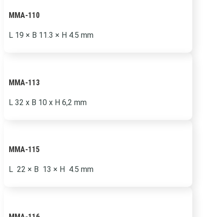
MMA-110
L 19
×
B 11.3
×
H 4.5 mm
MMA-113
L 32 x B 10 x H 6,2 mm
MMA-115
L 22 × B 13 × H 4.5 mm
MMA-116