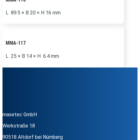
L 89.5 × B 20 × H 16 mm
MMA-117
L 25 × B 14 × H 6.4 mm
masetec GmbH
Werkstraße 18
90518 Altdorf bei Nürnberg