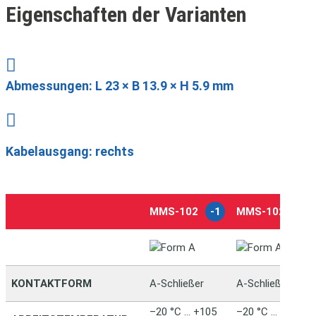
Eigenschaften der Varianten

Abmessungen: L 23 × B 13.9 × H 5.9 mm

Kabelausgang: rechts
MMS-102
-1
MMS-102
-2
KONTAKTFORM
A-Schließer
A-Schließer
–20 °C … +105
–20 °C … +105