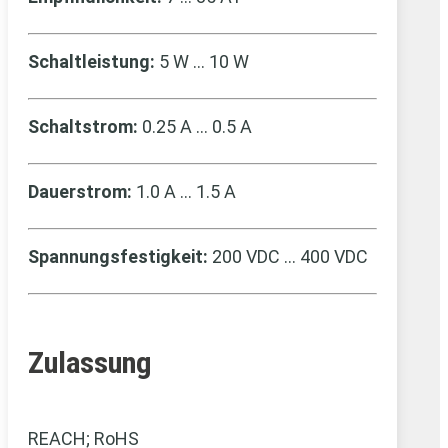
Schaltleistung:
5 W … 10 W
Schaltstrom:
0.25 A … 0.5 A
Dauerstrom:
1.0 A … 1.5 A
Spannungsfestigkeit:
200 VDC … 400 VDC
Zulassung
REACH; RoHS