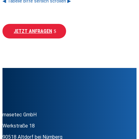
◀ Tabelle bitte seitlich scrollen ▶
JETZT ANFRAGEN
masetec GmbH
Werkstraße 18
90518 Altdorf bei Nürnberg