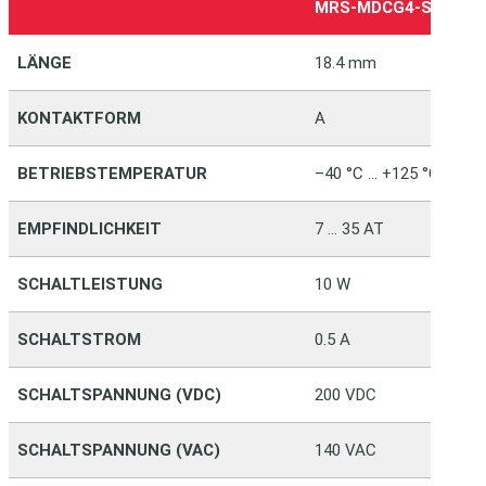
MRS‑MDCG4‑SMTC1
LÄNGE
18.4 mm
KONTAKTFORM
A
BETRIEBSTEMPERATUR
–40 °C … +125 °C
EMPFINDLICHKEIT
7 … 35 AT
SCHALTLEISTUNG
10 W
SCHALTSTROM
0.5 A
SCHALTSPANNUNG (VDC)
200 VDC
SCHALTSPANNUNG (VAC)
140 VAC