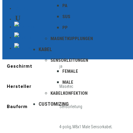
PA
KONTAKT
SUS
PP
MAGNETKUPPLUNGEN
Zusätzliche Informationen
KABEL
SENSORLEITUNGEN
Geschirmt
ja
FEMALE
MALE
Hersteller
Masetec
KABELKONFEKTION
CUSTOMIZING
Bauform
Sensorleitung
4-polig; M8x1 Male Sensorkabel;