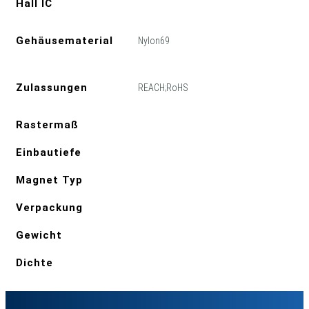
Hall IC
Gehäusematerial
Nylon69
Zulassungen
REACH;RoHS
Rastermaß
Einbautiefe
Magnet Typ
Verpackung
Gewicht
Dichte