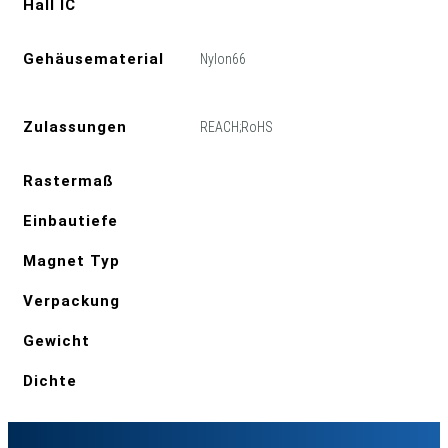
Hall IC
Gehäusematerial
Nylon66
Zulassungen
REACH;RoHS
Rastermaß
Einbautiefe
Magnet Typ
Verpackung
Gewicht
Dichte