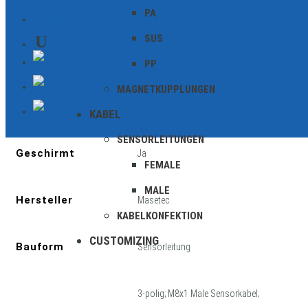
PA
KONTAKT
SUS
PP
MAGNETKUPPLUNGEN
Zusätzliche Informationen
KABEL
SENSORLEITUNGEN
Geschirmt
Ja
FEMALE
MALE
Hersteller
Masetec
KABELKONFEKTION
CUSTOMIZING
Bauform
Sensorleitung
3-polig; M8x1 Male Sensorkabel;