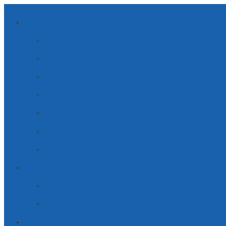
ANWENDUNGSBEREICHE
NACHHALTIGE ENERGIEN
MOBILITÄT
HAUSGERÄTE
INDUSTRIE LÖSUNGEN
MEDIZINISCHE LÖSUNGEN
SICHERHEIT
TELE­KOM­MUNI­KATION
UNTERNEHMEN
PARTNERSCHAFT
JOBS & KARRIERE
SERVICE