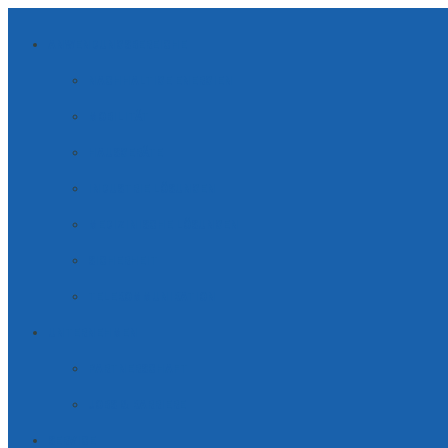
ANWENDUNGSBEREICHE
NACHHALTIGE ENERGIEN
MOBILITÄT
HAUSGERÄTE
INDUSTRIE LÖSUNGEN
MEDIZINISCHE LÖSUNGEN
SICHERHEIT
TELE­KOM­MUNI­KATION
UNTERNEHMEN
PARTNERSCHAFT
JOBS & KARRIERE
SERVICE