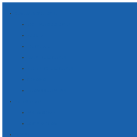
ANWENDUNGSBEREICHE
NACHHALTIGE ENERGIEN
MOBILITÄT
HAUSGERÄTE
INDUSTRIE LÖSUNGEN
MEDIZINISCHE LÖSUNGEN
SICHERHEIT
TELE­KOM­MUNI­KATION
UNTERNEHMEN
PARTNERSCHAFT
JOBS & KARRIERE
SERVICE