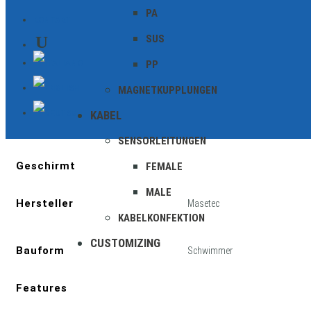
PA
Wasseraufbereitungsindustrie.
KONTAKT
SUS
PP
MAGNETKUPPLUNGEN
KABEL
Zusätzliche Informationen
SENSORLEITUNGEN
Geschirmt
FEMALE
MALE
Hersteller
Masetec
KABELKONFEKTION
CUSTOMIZING
Bauform
Schwimmer
Features