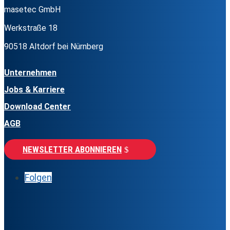
masetec GmbH
Werkstraße 18
90518 Altdorf bei Nürnberg
Unternehmen
Jobs & Karriere
Download Center
AGB
NEWSLETTER ABONNIEREN
Folgen