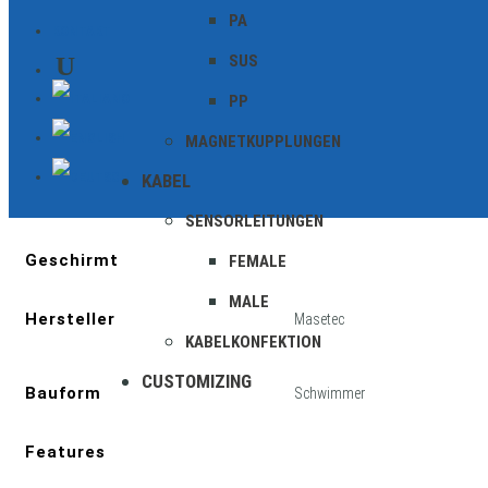
PA
Wasseraufbereitungsindustrie.
KONTAKT
SUS
PP
MAGNETKUPPLUNGEN
KABEL
Zusätzliche Informationen
SENSORLEITUNGEN
Geschirmt
FEMALE
MALE
Hersteller
Masetec
KABELKONFEKTION
CUSTOMIZING
Bauform
Schwimmer
Features