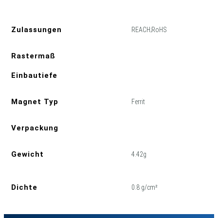
Zulassungen
REACH;RoHS
Rastermaß
Einbautiefe
Magnet Typ
Ferrit
Verpackung
Gewicht
4.42g
Dichte
0.8 g/cm²