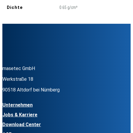
Dichte
0.65 g/cm³
masetec GmbH
Werkstraße 18
90518 Altdorf bei Nürnberg
Unternehmen
Jobs & Karriere
Download Center