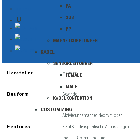
PA
KONTAKT
SUS
PP
Zusätzliche Informationen
MAGNETKUPPLUNGEN
KABEL
Geschirmt
SENSORLEITUNGEN
Hersteller
Masetec
FEMALE
MALE
Bauform
Gewinde
KABELKONFEKTION
CUSTOMIZING
Aktivierungsmagnet; Neodym oder
Features
Ferrit;Kundenspezifische Anpassungen
möglich;Schraubmontage