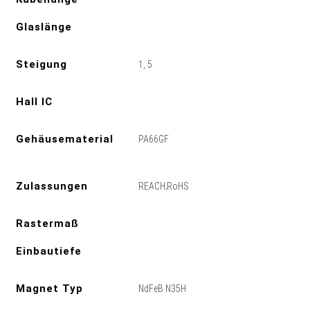
Glaslänge
Steigung
1, 5
Hall IC
Gehäusematerial
PA66GF
Zulassungen
REACH;RoHS
Rastermaß
Einbautiefe
Magnet Typ
NdFeB N35H