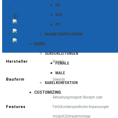
PA
KONTAKT
SUS
PP
Zusätzliche Informationen
MAGNETKUPPLUNGEN
KABEL
Geschirmt
SENSORLEITUNGEN
Hersteller
Masetec
FEMALE
MALE
Bauform
Gewinde
KABELKONFEKTION
CUSTOMIZING
Aktivierungsmagnet; Neodym oder
Features
Ferrit;Kundenspezifische Anpassungen
möglich;Schraubmontage