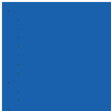
ANWENDUNGSBEREICHE
NACHHALTIGE ENERGIEN
MOBILITÄT
HAUSGERÄTE
INDUSTRIE LÖSUNGEN
MEDIZINISCHE LÖSUNGEN
SICHERHEIT
TELE­KOM­MUNI­KATION
UNTERNEHMEN
PARTNERSCHAFT
JOBS & KARRIERE
SERVICE