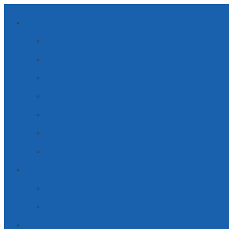
ANWENDUNGSBEREICHE
NACHHALTIGE ENERGIEN
MOBILITÄT
HAUSGERÄTE
INDUSTRIE LÖSUNGEN
MEDIZINISCHE LÖSUNGEN
SICHERHEIT
TELE­KOM­MUNI­KATION
UNTERNEHMEN
PARTNERSCHAFT
JOBS & KARRIERE
SERVICE