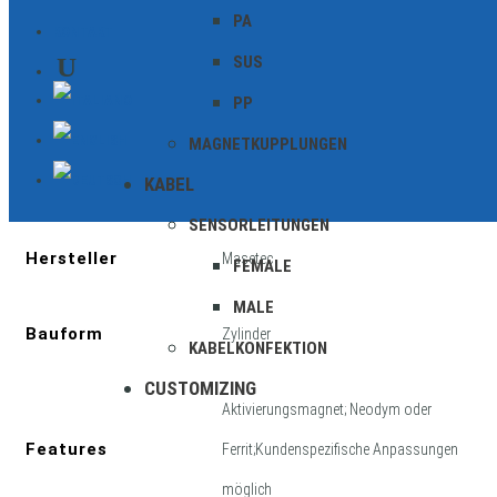
PA
KONTAKT
SUS
PP
Zusätzliche Informationen
MAGNETKUPPLUNGEN
KABEL
Geschirmt
SENSORLEITUNGEN
Hersteller
Masetec
FEMALE
MALE
Bauform
Zylinder
KABELKONFEKTION
CUSTOMIZING
Aktivierungsmagnet; Neodym oder
Features
Ferrit;Kundenspezifische Anpassungen
möglich