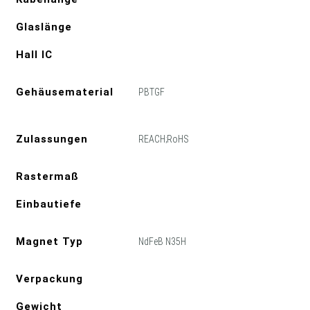
Glaslänge
Hall IC
Gehäusematerial
PBTGF
Zulassungen
REACH;RoHS
Rastermaß
Einbautiefe
Magnet Typ
NdFeB N35H
Verpackung
Gewicht