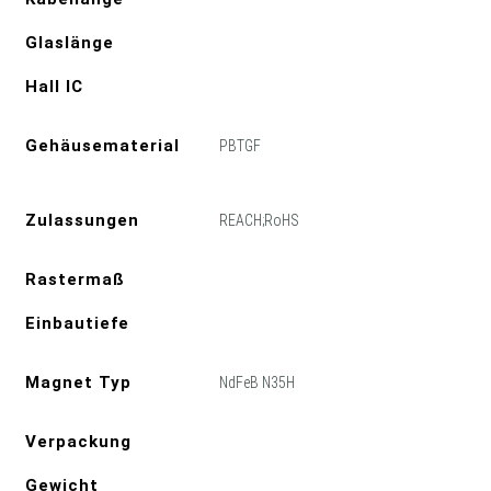
Glaslänge
Hall IC
Gehäusematerial
PBTGF
Zulassungen
REACH;RoHS
Rastermaß
Einbautiefe
Magnet Typ
NdFeB N35H
Verpackung
Gewicht