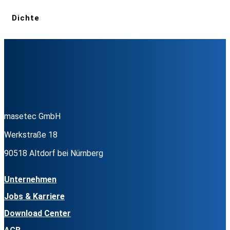
Dichte
masetec GmbH
Werkstraße 18
90518 Altdorf bei Nürnberg
Unternehmen
Jobs & Karriere
Download Center