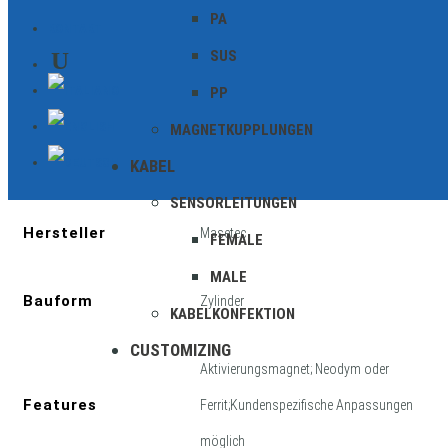
PA
KONTAKT
SUS
PP
Zusätzliche Informationen
MAGNETKUPPLUNGEN
KABEL
Geschirmt
SENSORLEITUNGEN
Hersteller
Masetec
FEMALE
MALE
Bauform
Zylinder
KABELKONFEKTION
CUSTOMIZING
Aktivierungsmagnet; Neodym oder
Features
Ferrit;Kundenspezifische Anpassungen
möglich