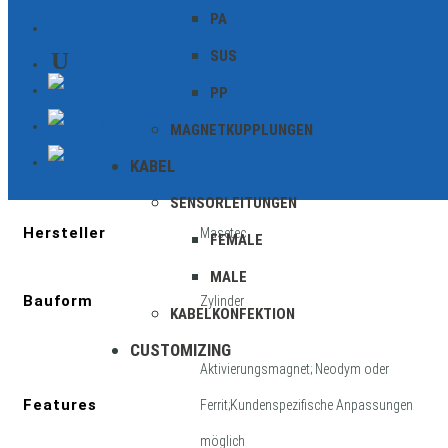
PA
KONTAKT
SUS
PP
Zusätzliche Informationen
MAGNETKUPPLUNGEN
KABEL
Geschirmt
SENSORLEITUNGEN
Hersteller
Masetec
FEMALE
MALE
Bauform
Zylinder
KABELKONFEKTION
CUSTOMIZING
Aktivierungsmagnet; Neodym oder
Features
Ferrit;Kundenspezifische Anpassungen
möglich