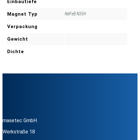
Einbautiefe
Magnet Typ
NdFeB N35H
Verpackung
Gewicht
Dichte
masetec GmbH
Werkstraße 18