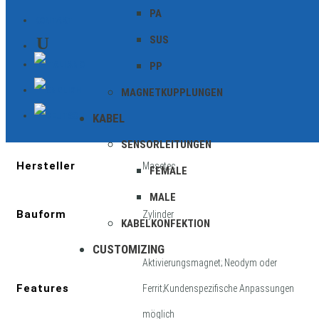
PA
KONTAKT
SUS
PP
Zusätzliche Informationen
MAGNETKUPPLUNGEN
KABEL
Geschirmt
SENSORLEITUNGEN
Hersteller
Masetec
FEMALE
MALE
Bauform
Zylinder
KABELKONFEKTION
CUSTOMIZING
Aktivierungsmagnet; Neodym oder
Features
Ferrit;Kundenspezifische Anpassungen
möglich