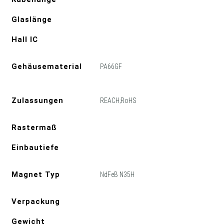
Glaslänge
Hall IC
Gehäusematerial
PA66GF
Zulassungen
REACH;RoHS
Rastermaß
Einbautiefe
Magnet Typ
NdFeB N35H
Verpackung
Gewicht