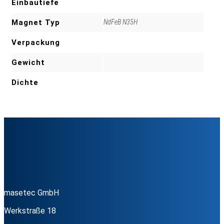
Einbautiefe
Magnet Typ
NdFeB N35H
Verpackung
Gewicht
Dichte
masetec GmbH
Werkstraße 18