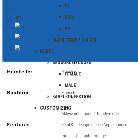
PA
KONTAKT
SUS
PP
Zusätzliche Informationen
MAGNETKUPPLUNGEN
KABEL
Geschirmt
SENSORLEITUNGEN
Hersteller
Masetec
FEMALE
MALE
Bauform
Flansch
KABELKONFEKTION
CUSTOMIZING
Aktivierungsmagnet; Neodym oder
Features
Ferrit;Kundenspezifische Anpassungen
möglich;Schraubmontage