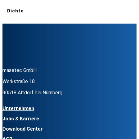
Dichte
masetec GmbH
Werkstraße 18
90518 Altdorf bei Nürnberg
Unternehmen
Jobs & Karriere
Download Center