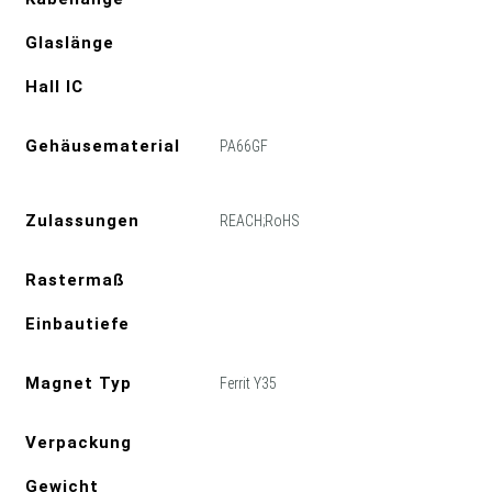
Glaslänge
Hall IC
Gehäusematerial
PA66GF
Zulassungen
REACH;RoHS
Rastermaß
Einbautiefe
Magnet Typ
Ferrit Y35
Verpackung
Gewicht