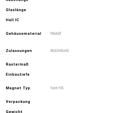
Glaslänge
Hall IC
Gehäusematerial
PA66GF
Zulassungen
REACH;RoHS
Rastermaß
Einbautiefe
Magnet Typ
Ferrit Y35
Verpackung
Gewicht