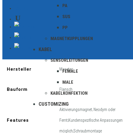
PA
KONTAKT
SUS
PP
Zusätzliche Informationen
MAGNETKUPPLUNGEN
KABEL
Geschirmt
SENSORLEITUNGEN
Hersteller
Masetec
FEMALE
MALE
Bauform
Flansch
KABELKONFEKTION
CUSTOMIZING
Aktivierungsmagnet; Neodym oder
Features
Ferrit;Kundenspezifische Anpassungen
möglich;Schraubmontage