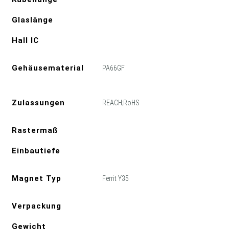
Glaslänge
Hall IC
Gehäusematerial
PA66GF
Zulassungen
REACH;RoHS
Rastermaß
Einbautiefe
Magnet Typ
Ferrit Y35
Verpackung
Gewicht