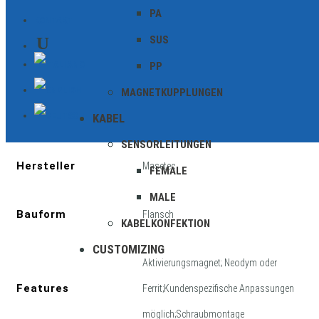
PA
KONTAKT
SUS
PP
Zusätzliche Informationen
MAGNETKUPPLUNGEN
KABEL
Geschirmt
SENSORLEITUNGEN
Hersteller
Masetec
FEMALE
MALE
Bauform
Flansch
KABELKONFEKTION
CUSTOMIZING
Aktivierungsmagnet; Neodym oder
Features
Ferrit;Kundenspezifische Anpassungen
möglich;Schraubmontage