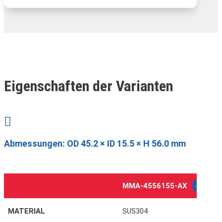
Eigenschaften der Varianten

Abmessungen:
OD 45.2 × ID 15.5 × H 56.0 mm
MMA-4556155-AX
-1
M
MATERIAL
SUS304
S