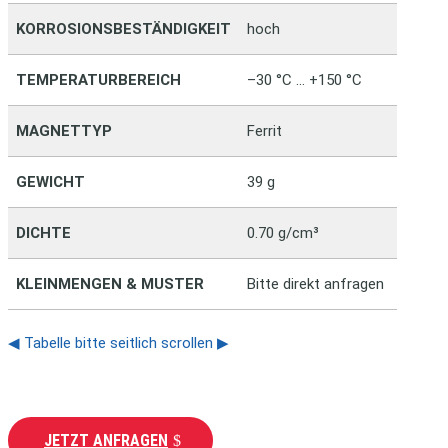
KORROSIONSBESTÄNDIGKEIT
hoch
se
TEMPERATURBEREICH
–30 °C … +150 °C
–3
MAGNETTYP
Ferrit
Fe
GEWICHT
39 g
39
DICHTE
0.70 g/cm³
0.
KLEINMENGEN & MUSTER
Bitte direkt anfragen
◀ Tabelle bitte seitlich scrollen ▶
JETZT ANFRAGEN