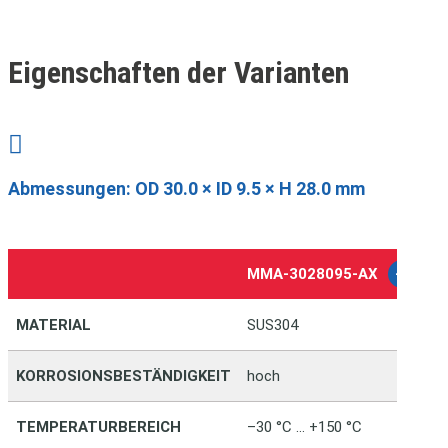
Eigenschaften der Varianten

Abmessungen:
OD 30.0 × ID 9.5 × H 28.0 mm
MMA-3028095-AX
-1
M
MATERIAL
SUS304
S
KORROSIONSBESTÄNDIGKEIT
hoch
se
TEMPERATURBEREICH
–30 °C … +150 °C
–3