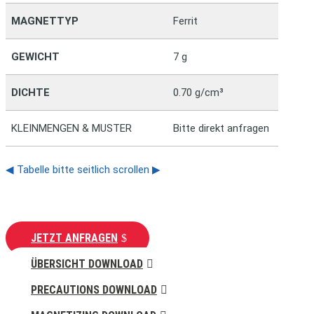
MAGNETTYP
Ferrit
Fe
GEWICHT
7 g
7 
DICHTE
0.70 g/cm³
0.
KLEINMENGEN & MUSTER
Bitte direkt anfragen
◀ Tabelle bitte seitlich scrollen ▶
JETZT ANFRAGEN
ÜBERSICHT DOWNLOAD
PRECAUTIONS DOWNLOAD