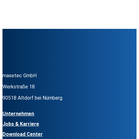
masetec GmbH
Werkstraße 18
90518 Altdorf bei Nürnberg
Unternehmen
Jobs & Karriere
Download Center