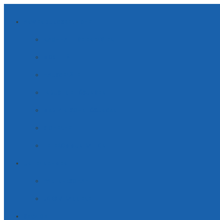
ANWENDUNGSBEREICHE
NACHHALTIGE ENERGIEN
MOBILITÄT
HAUSGERÄTE
INDUSTRIE LÖSUNGEN
MEDIZINISCHE LÖSUNGEN
SICHERHEIT
TELE­KOM­MUNI­KATION
UNTERNEHMEN
PARTNERSCHAFT
JOBS & KARRIERE
SERVICE